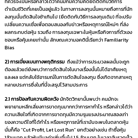
ที่ควรจะเป็นหรือกล่าวได้ว่าคนมักมีความคิดยึดติดกับวิถีการ
ดำเนินชีวิตที่เคยเป็นอยู่แล้ว ในทางการลงทุนนั้นหมายถึงการที่นัก
ลงทุนนั้นตัดสินใจช้าเกินไป (ยึดติดกับวิธีการลงทุนเดิม) ที่จะปรับ
เปลี่ยนความเชื่อเพื่อตอบสนองกับข่าวหรือเหตุการณ์ใหม่ๆ ที่ส่ง
ผลกระทบต่อหุ้น รวมถึง การลงทุนเฉพาะในหุ้นหรือกิจการที่ตัวเอง
ชอบหรือคุ้นเคยเท่านั้น ลักษณะความอคตินี้เรียกว่า Familiarity
Bias
2) การเบี่ยงเบนทางพฤติกรรม
ถึงแม้ว่าการประมวลผลนั้นจะถูก
ต้องแล้วแต่ยังพบว่าการตัดสินใจในบางเรื่องนั้นไม่ได้อาศัยเหตุ
และผล แต่กลับใช้อารมณ์ในการตัดสินใจลงทุน ซึ่งเกิดจากสาเหตุ
หลายประการซึ่งในที่นี้จะสรุปไว้สามประการ
2.1 การป้องกันความผิดหวัง
นักจิตวิทยานั้นพบว่า คนมักจะ
พยายามหลีกเลี่ยงการขาดทุนมากกว่าการหากำไร หรือกล่าวได้ว่า
ความเสียใจที่เกิดจากการขาดทุนมีความรุนแรงประมาณสองเท่า
ของความดีใจที่ได้กำไร หรือเหตุการณ์ที่เรามันจะพบในตลาดหุ้น
นั่นก็คือ “Cut Profit, Let Lost Run” ยกตัวอย่างเช่น ถ้าซื้อหุ้น
1ล้านบาท แล้วหุ้นมีมูลค่าเพิ่มขึ้นไป 1.5 ล้านบาท ในเวลาอันรวดเร็ว