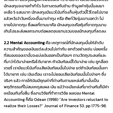
นักลงทุนจะขายทำกำไร ในทางตรงกันข้าม ถ้ามูลค่าหุ้นนั้นลงมา
เหลือ 5 แสนบาท นักลงทุนมีแนวโน้มที่จะเก็บหุ้นตัวนี้ไว้โดยไม่ขาย
แล้วหวังว่าวันหนึ่งจะขึ้นมาเท่าทุน หรือ ศัพท์วัยรุ่นเขาบอกว่า ไม่
ขายไม่ขาดทุน ซึ่งผลที่ตามมาคือ นักลงทุนจะถือหุ้นที่ขาดทุนนาน
เกินไปและส่งผลกระทบต่อผลตอบแทนรวมของนักลงทุนที่ลดลง
2.2 Mental Accounting
คือ เหตุการณ์ที่นักลงทุนนั้นให้ลำดับ
ความสำคัญของเงินแต่ละส่วนไม่เท่ากัน ยกตัวอย่างเช่น บ่อยครั้ง
ที่สมองของเรานั้นจะแบ่งเงินออกเป็นก้อนๆ ตามวัตถุประสงค์และ
ที่มาว่าได้มาง่ายหรือได้มายาก ถ้าเงินก้อนนี้ได้มาง่าย เช่น ถูกล๊อต
เตอรี่ เรามีแนวโน้มที่จะเสียเงินก้อนนั้นไปง่าย แต่ถ้าเงินก้อนนั้นหา
ได้มายาก เช่น เงินเดือน เราจะไม่ยอมเสียเงินก้อนนั้นไปง่ายๆ ซึ่ง
จริงๆ แล้ว การให้เงินมีคุณค่าที่ต่างกันตามแหล่งที่มานั้นเป็น
พฤติกรรมที่ไม่สมเหตุสมผล เงิน แม้ว่าจะมีแหล่งที่มาต่างกันก็มีค่า
เหมือนกันทั้งสิ้น ซึ่งงานวิจัยที่ทำการวิจัย ผลของ Mental
Accounting ก็คือ Odean (1998) “Are investors reluctant to
realize their Losses?” Journal of Finance 53. pp 1775-98.