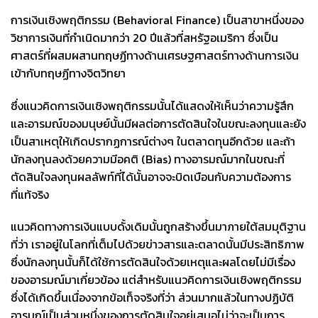
การเงินเชิงพฤติกรรม (Behavioral Finance) เป็นสาขาหนึ่งของ
วิชาการเงินที่กำเนิดมากว่า 20 ปีแล้วที่สหรัฐอเมริกา ซึ่งเป็น
ศาสตร์ที่ผสมผสานทฤษฏีทางด้านเศรษฐศาสตร์ทางด้านการเงิน
เข้ากับทฤษฏีทางจิตวิทยา
ซึ่งแนวคิดการเงินเชิงพฤติกรรมนั้นได้แสดงให้เห็นว่าความรู้สึก
และอารมณ์ของมนุษย์นั้นมีผลต่อการตัดสินใจในขณะลงทุนและยัง
เป็นสาเหตุให้เกิดปรากฏการณ์ต่างๆ ในตลาดทุนอีกด้วย และถ้า
นักลงทุนลงด้วยความมีอคติ (Bias) ทางอารมณ์มากในขณะที่
ตัดสินใจลงทุนผลลัพท์ที่ได้นั้นอาจจะบิดเบือนกับความต้องการ
ที่แท้จริง
แนวคิดทางการเงินแบบดั้งเดิมนั้นถูกสร้างขึ้นมาภายใต้สมมุติฐาน
ที่ว่า เราอยู่ในโลกที่เต็มไปด้วยข่าวสารและตลาดนั้นมีประสิทธิภาพ
ซึ่งนักลงทุนนั้นก็ได้ใช้การตัดสินใจด้วยเหตุและผลโดยไม่มีเรื่อง
ของอารมณ์มาเกี่ยวข้อง แต่สำหรับแนวคิดการเงินเชิงพฤติกรรม
ซึ่งได้เกิดขึ้นเนื่องจากข้อเท็จจริงที่ว่า ส่วนมากแล้วในทางปฏิบัติ
อารมณ์เป็นส่วนหนึ่งของการตัดสินใจอยู่เสมอไม่ว่าจะเป็นการ