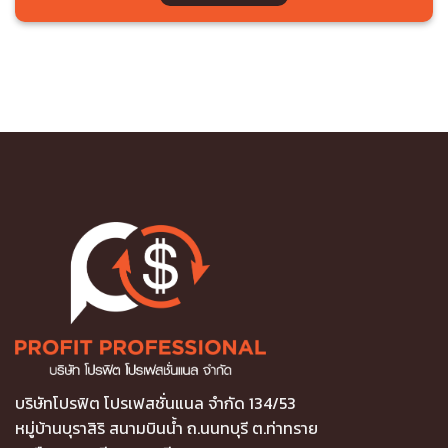
บริษัทโปรฟิต โปรเฟสชั่นแนล จำกัด 134/53
หมู่บ้านบุราสิริ สนามบินน้ำ ถ.นนทบุรี ต.ท่าทราย