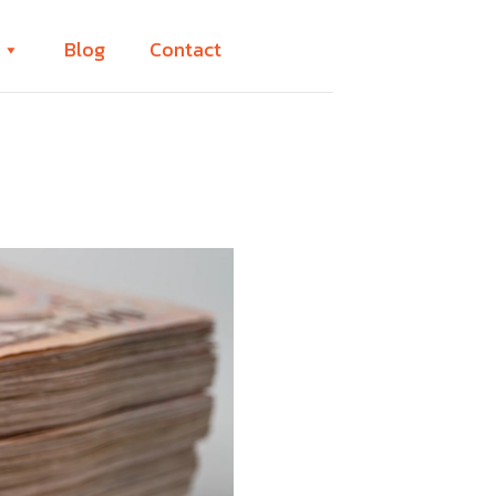
Blog
Contact