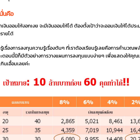
นั่นคือ
 ทำเงินออมให้งอกเงย จะมีเงินออมให้ได้ ต้องตั้งเป้าว่าจะออมเงินให้ได้ปร
งรายได้
นรู้เรื่องการลงทุนความรู้เรื่องต้นๆ ที่เราต้องเรียนรู้เลยคือการคำนวณ
นนี้นิก็มีตัวอย่างการวางแผนการลงทุนแบบง่ายๆ เพื่อแสดงให้คุณเห็
เกินเอื้อมเลยค่ะ