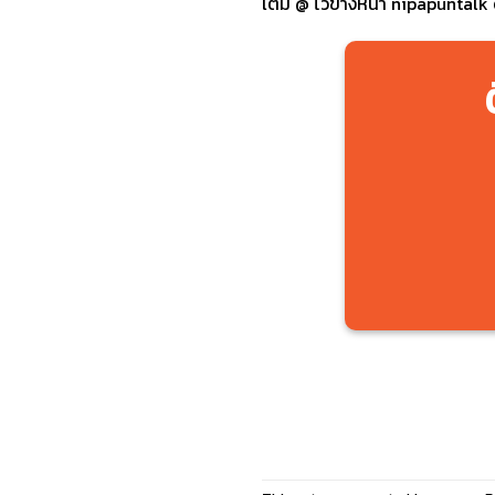
เติม @ ไว้ข้างหน้า nipapuntalk