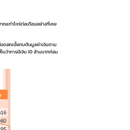
ะมาณเท่าไหร่ต่อเดือนอย่างที่เคย
พลังดอกเบี้ยทบต้นมูลค่าเงินตาม
นว่าการมีเงิน 10 ล้านบาทก่อน