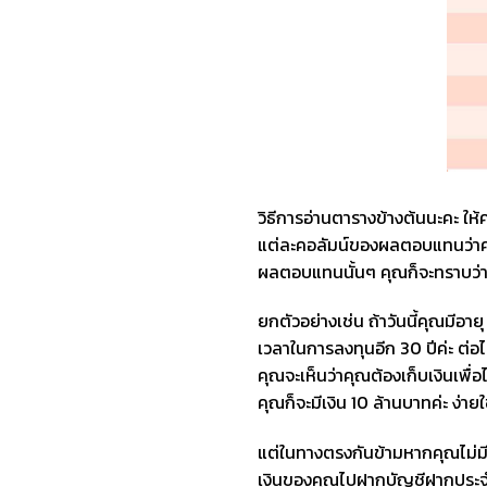
วิธีการอ่านตารางข้างต้นนะคะ ให้
แต่ละคอลัมน์ของผลตอบแทนว่าคุ
ผลตอบแทนนั้นๆ คุณก็จะทราบว่าค
ยกตัวอย่างเช่น ถ้าวันนี้คุณมีอาย
เวลาในการลงทุนอีก 30 ปีค่ะ ต่
คุณจะเห็นว่าคุณต้องเก็บเงินเพื่
คุณก็จะมีเงิน 10 ล้านบาทค่ะ ง่ายใช
แต่ในทางตรงกันข้ามหากคุณไม่มีค
เงินของคุณไปฝากบัญชีฝากประจำก